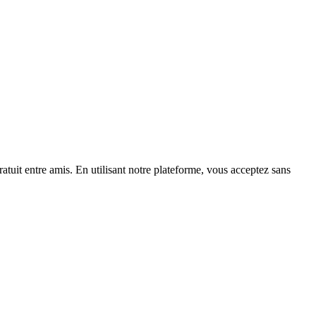
atuit entre amis. En utilisant notre plateforme, vous acceptez sans