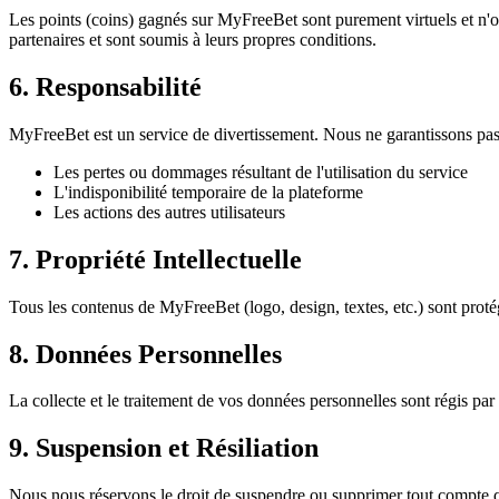
Les points (coins) gagnés sur MyFreeBet sont purement virtuels et n'o
partenaires et sont soumis à leurs propres conditions.
6. Responsabilité
MyFreeBet est un service de divertissement. Nous ne garantissons pas l
Les pertes ou dommages résultant de l'utilisation du service
L'indisponibilité temporaire de la plateforme
Les actions des autres utilisateurs
7. Propriété Intellectuelle
Tous les contenus de MyFreeBet (logo, design, textes, etc.) sont protég
8. Données Personnelles
La collecte et le traitement de vos données personnelles sont régis par
9. Suspension et Résiliation
Nous nous réservons le droit de suspendre ou supprimer tout compte qu