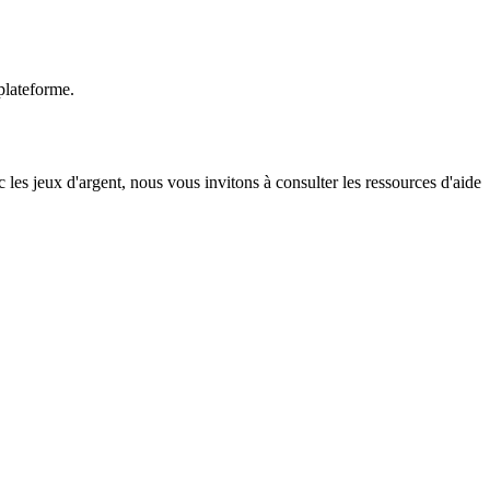
plateforme.
es jeux d'argent, nous vous invitons à consulter les ressources d'aide