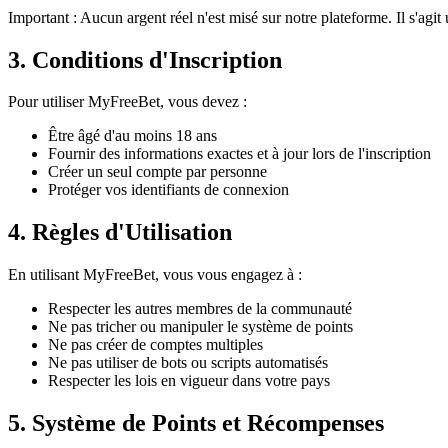
Important : Aucun argent réel n'est misé sur notre plateforme. Il s'agi
3. Conditions d'Inscription
Pour utiliser MyFreeBet, vous devez :
Être âgé d'au moins 18 ans
Fournir des informations exactes et à jour lors de l'inscription
Créer un seul compte par personne
Protéger vos identifiants de connexion
4. Règles d'Utilisation
En utilisant MyFreeBet, vous vous engagez à :
Respecter les autres membres de la communauté
Ne pas tricher ou manipuler le système de points
Ne pas créer de comptes multiples
Ne pas utiliser de bots ou scripts automatisés
Respecter les lois en vigueur dans votre pays
5. Système de Points et Récompenses